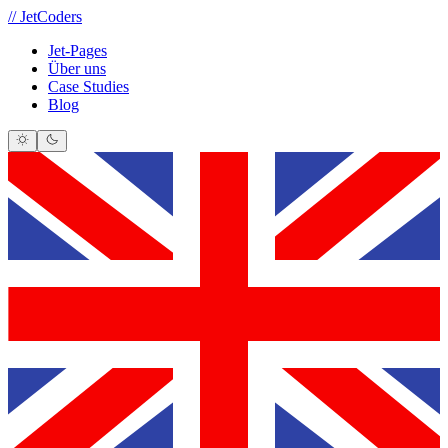
//
JetCoders
Jet-Pages
Über uns
Case Studies
Blog