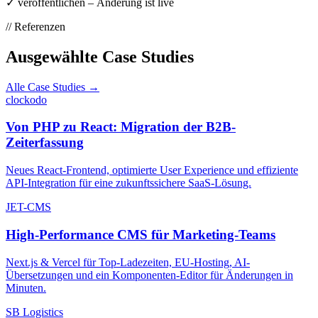
✓
veröffentlichen – Änderung ist live
// Referenzen
Ausgewählte Case Studies
Alle Case Studies →
clockodo
Von PHP zu React: Migration der B2B-
Zeiterfassung
Neues React-Frontend, optimierte User Experience und effiziente
API-Integration für eine zukunftssichere SaaS-Lösung.
JET-CMS
High-Performance CMS für Marketing-Teams
Next.js & Vercel für Top-Ladezeiten, EU-Hosting, AI-
Übersetzungen und ein Komponenten-Editor für Änderungen in
Minuten.
SB Logistics