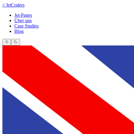
//
JetCoders
Jet-Pages
Über uns
Case Studies
Blog