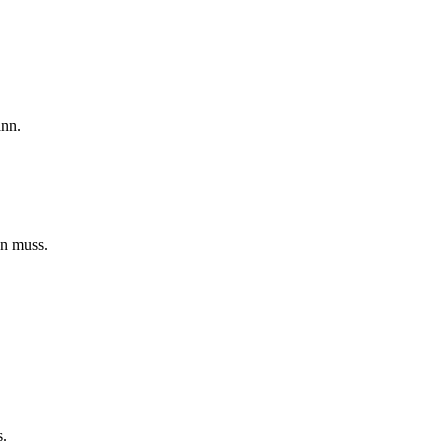
ann.
en muss.
s.