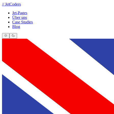
//
JetCoders
Jet-Pages
Über uns
Case Studies
Blog