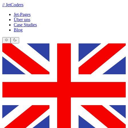
//
JetCoders
Jet-Pages
Über uns
Case Studies
Blog