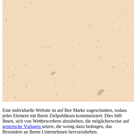
Eine individuelle Website ist auf Ihre Marke zugeschnitten, sodass
jedes Element mit Ihrem Zielpublikum kommuniziert. Dies hilft
Ihnen, sich von Wettbewerbern abzuheben, die möglicherweise auf
generische Vorlagen
setzen, die wenig dazu beitragen, das
Besondere an Ihrem Unternehmen hervorzuheben.