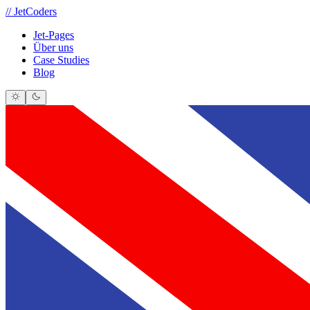
//
JetCoders
Jet-Pages
Über uns
Case Studies
Blog