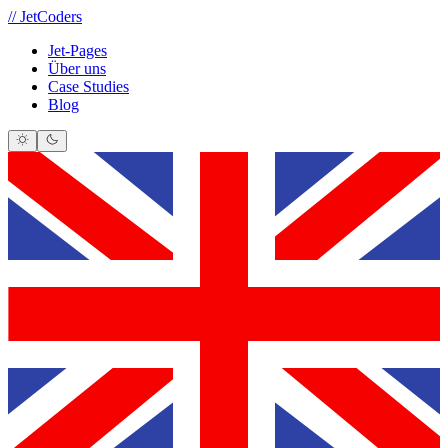
//
JetCoders
Jet-Pages
Über uns
Case Studies
Blog