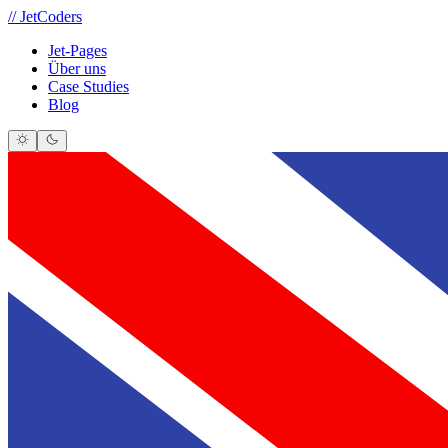
//
JetCoders
Jet-Pages
Über uns
Case Studies
Blog