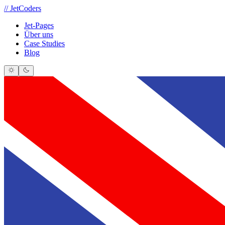
//
JetCoders
Jet-Pages
Über uns
Case Studies
Blog