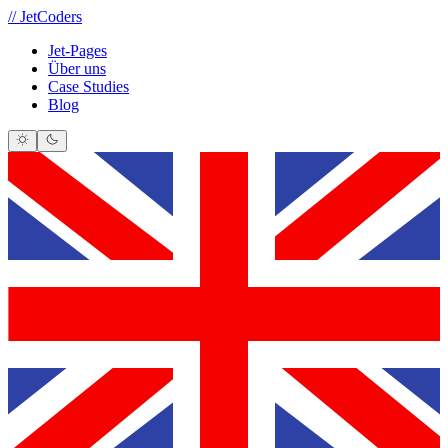
//
JetCoders
Jet-Pages
Über uns
Case Studies
Blog